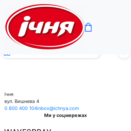
B2B
без с
0
Ічня
вул. Вишнева 4
0 800 400 104
inbox@ichnya.com
Ми у соцмережах