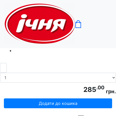
Головна
Сувеніри
Чашка керамічна брендована "Варений,
але тримаюсь!" (1 шт)
.00
285
грн.
Додати до кошика